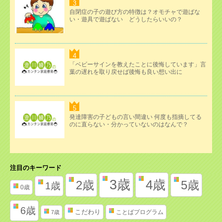
自閉症の子の遊び方の特徴は？オモチャで遊ばな
い・遊具で遊ばない どうしたらいいの？
「ベビーサインを教えたことに後悔しています」言
葉の遅れを取り戻せば後悔も良い想い出に
発達障害の子どもの言い間違い 何度も指摘してる
のに直らない・分かっていないのはなんで？
注目のキーワード
3歳
4歳
2歳
5歳
1歳
0歳
6歳
こだわり
ことばプログラム
7歳