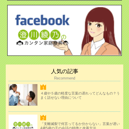
人気の記事
Recommend
４歳や５歳の軽度な言葉の遅れってどんなもの？う
まく話せない理由について
「支離滅裂で何言ってるか分からない」言葉が遅い
4歳5歳の子の会話の特徴と改善方法