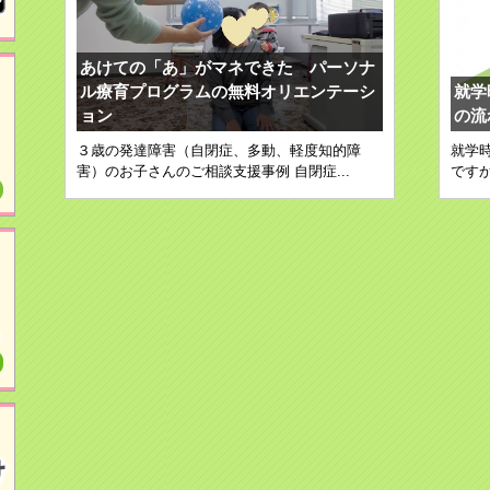
あけての「あ」がマネできた パーソナ
ル療育プログラムの無料オリエンテーシ
就学
ョン
の流
３歳の発達障害（自閉症、多動、軽度知的障
就学
害）のお子さんのご相談支援事例 自閉症...
ですか