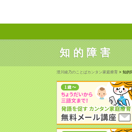
知的障害
澄川綾乃のことばカンタン家庭療育
>
知的