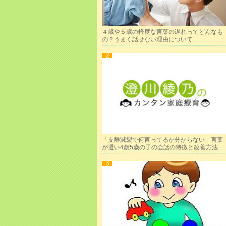
４歳や５歳の軽度な言葉の遅れってどんなも
の？うまく話せない理由について
「支離滅裂で何言ってるか分からない」言葉
が遅い4歳5歳の子の会話の特徴と改善方法