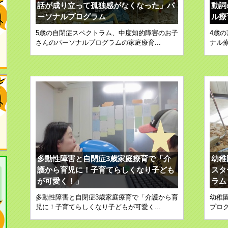
話が成り立って孤独感がなくなった」パ
動詞
ーソナルプログラム
ル療
5歳の自閉症スペクトラム、中度知的障害のお子
4歳
さんのパーソナルプログラムの家庭療育...
ナル療
多動性障害と自閉症3歳家庭療育で「介
幼稚
護から育児に！子育てらしくなり子ども
スタ
が可愛く！」
ラム
多動性障害と自閉症3歳家庭療育で「介護から育
幼稚
児に！子育てらしくなり子どもが可愛く...
プログ