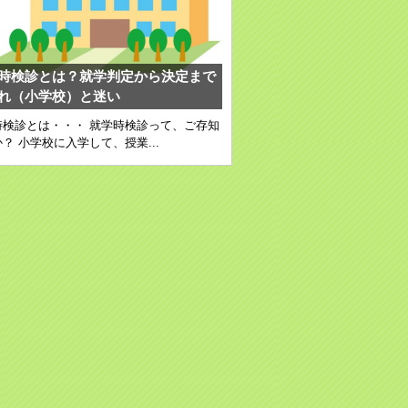
時検診とは？就学判定から決定まで
れ（小学校）と迷い
時検診とは・・・ 就学時検診って、ご存知
？ 小学校に入学して、授業...