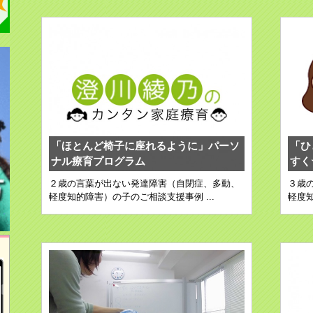
「ほとんど椅子に座れるように」パーソ
「ひ
ナル療育プログラム
すく
２歳の言葉が出ない発達障害（自閉症、多動、
３歳
軽度知的障害）の子のご相談支援事例 ...
軽度知