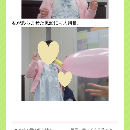
私が膨らませた風船にも大興奮。
«
４歳：形は何？影は
療育に乗ってくる子とそ