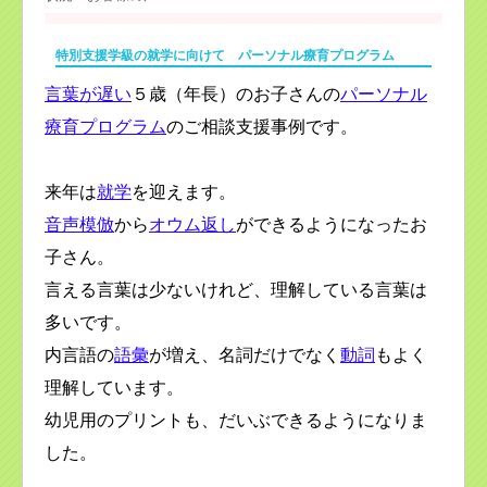
特別支援学級の就学に向けて パーソナル療育プログラム
言葉が遅い
５歳（年長）のお子さんの
パーソナル
療育プログラム
のご相談支援事例です。
来年は
就学
を迎えます。
音声模倣
から
オウム返し
ができるようになったお
子さん。
言える言葉は少ないけれど、理解している言葉は
多いです。
内言語の
語彙
が増え、名詞だけでなく
動詞
もよく
理解しています。
幼児用のプリントも、だいぶできるようになりま
した。