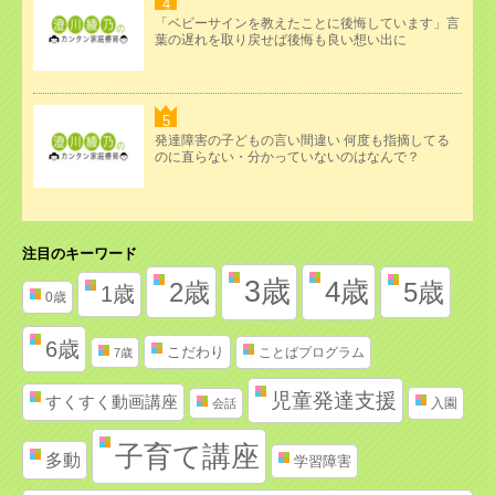
「ベビーサインを教えたことに後悔しています」言
葉の遅れを取り戻せば後悔も良い想い出に
発達障害の子どもの言い間違い 何度も指摘してる
のに直らない・分かっていないのはなんで？
注目のキーワード
3歳
4歳
2歳
5歳
1歳
0歳
6歳
こだわり
ことばプログラム
7歳
児童発達支援
すくすく動画講座
入園
会話
子育て講座
多動
学習障害