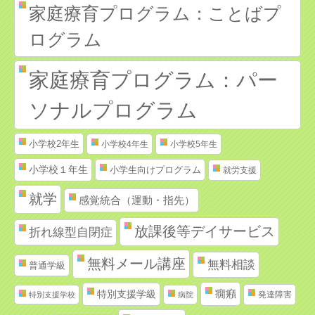
家庭療育プログラム：ことばプ
ログラム
家庭療育プログラム：パー
ソナルプログラム
小学校2年生
小学校4年生
小学校5年生
小学校１年生
小学生向けプログラム
就労支援
就学
感覚統合（運動・指先）
放課後等デイサービス
折れ線型自閉症
無料メール講座
無料相談
普通学級
特別支援学級
癇癪
発達障害
特別支援学校
病院