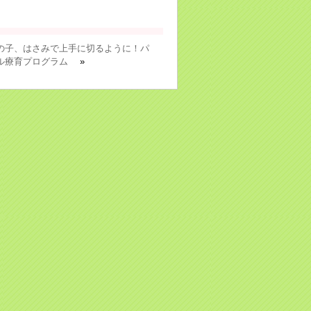
の子、はさみで上手に切るように！パ
ル療育プログラム
»