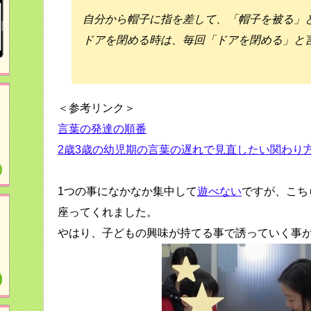
自分から帽子に指を差して、「帽子を被る」
ドアを閉める時は、毎回「ドアを閉める」と
＜参考リンク＞
言葉の発達の順番
2歳3歳の幼児期の言葉の遅れで見直したい関わり
1つの事になかなか集中して
遊べない
ですが、こち
座ってくれました。
やはり、子どもの興味が持てる事で誘っていく事