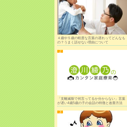
４歳や５歳の軽度な言葉の遅れってどんなも
の？うまく話せない理由について
「支離滅裂で何言ってるか分からない」言葉
が遅い4歳5歳の子の会話の特徴と改善方法