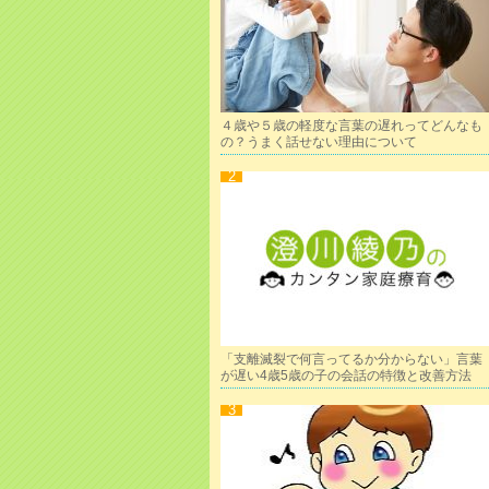
４歳や５歳の軽度な言葉の遅れってどんなも
の？うまく話せない理由について
「支離滅裂で何言ってるか分からない」言葉
が遅い4歳5歳の子の会話の特徴と改善方法