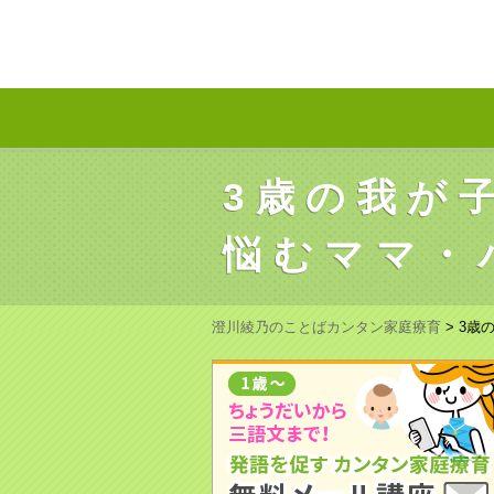
3歳の我が
悩むママ・
澄川綾乃のことばカンタン家庭療育
>
3歳