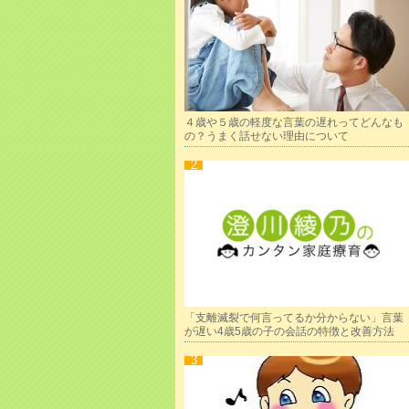
４歳や５歳の軽度な言葉の遅れってどんなも
の？うまく話せない理由について
「支離滅裂で何言ってるか分からない」言葉
が遅い4歳5歳の子の会話の特徴と改善方法