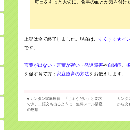
毎日をもっと大切に、食事の面とか気を付け
上記は全て終了しました。現在は、
すくすく★イ
です。
言葉が出ない・言葉が遅い
・
発達障害
や
自閉症
、
を促す育て方：
家庭療育の方法
をお伝えします。
«
カンタン家庭療育 「ちょうだい」と要求
カンタ
でき、二語文も出るように！無料メール講座
から次
の感想