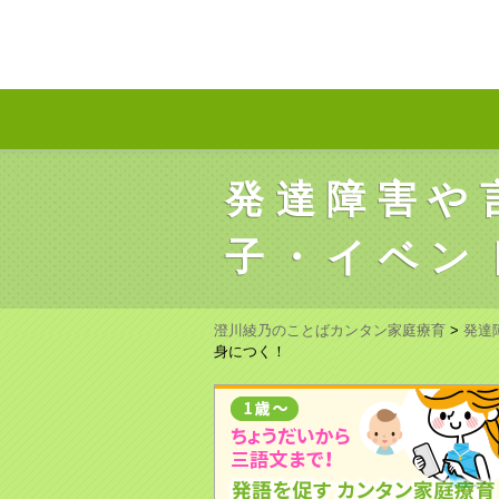
発達障害や
子・イベン
澄川綾乃のことばカンタン家庭療育
>
発達
身につく！