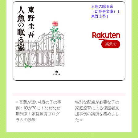
人魚の眠る家
（幻冬舎文庫） [
東野圭吾 ]
楽天で
購入
«
言葉が遅い4歳の子の事
特別な配慮が必要な子の
例：IQが70に！なぜなぜ
家庭療育による保護者支
期到来！家庭療育プログ
援事例の講演を務めまし
ラムの効果
た
»