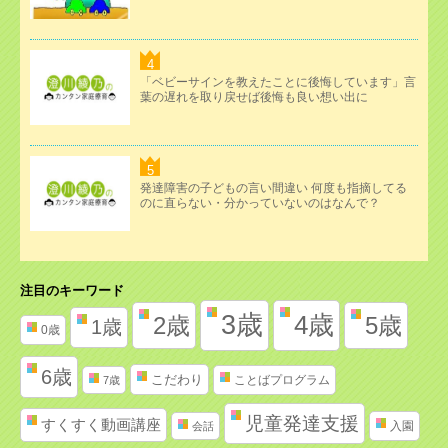
「ベビーサインを教えたことに後悔しています」言
葉の遅れを取り戻せば後悔も良い想い出に
発達障害の子どもの言い間違い 何度も指摘してる
のに直らない・分かっていないのはなんで？
注目のキーワード
3歳
4歳
2歳
5歳
1歳
0歳
6歳
こだわり
ことばプログラム
7歳
児童発達支援
すくすく動画講座
入園
会話