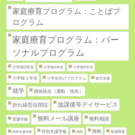
家庭療育プログラム：ことばプ
ログラム
家庭療育プログラム：パー
ソナルプログラム
小学校2年生
小学校4年生
小学校5年生
小学校１年生
小学生向けプログラム
就労支援
就学
感覚統合（運動・指先）
放課後等デイサービス
折れ線型自閉症
無料メール講座
無料相談
普通学級
特別支援学級
癇癪
発達障害
特別支援学校
病院