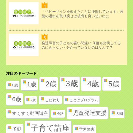
「ベビーサインを教えたことに後悔しています」言
葉の遅れを取り戻せば後悔も良い想い出に
発達障害の子どもの言い間違い 何度も指摘してる
のに直らない・分かっていないのはなんで？
注目のキーワード
3歳
4歳
2歳
5歳
1歳
0歳
6歳
こだわり
ことばプログラム
7歳
児童発達支援
すくすく動画講座
入園
会話
子育て講座
多動
学習障害