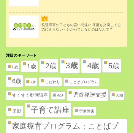
発達障害の子どもの言い間違い 何度も指摘してる
のに直らない・分かっていないのはなんで？
注目のキーワード
3歳
4歳
2歳
5歳
1歳
0歳
6歳
こだわり
ことばプログラム
7歳
児童発達支援
すくすく動画講座
入園
会話
子育て講座
多動
学習障害
家庭療育プログラム：ことばプ