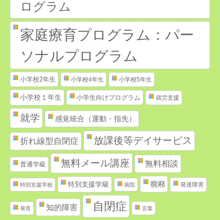
ログラム
家庭療育プログラム：パー
ソナルプログラム
小学校2年生
小学校4年生
小学校5年生
小学校１年生
小学生向けプログラム
就労支援
就学
感覚統合（運動・指先）
放課後等デイサービス
折れ線型自閉症
無料メール講座
無料相談
普通学級
特別支援学級
癇癪
発達障害
特別支援学校
病院
自閉症
知的障害
発音
言葉