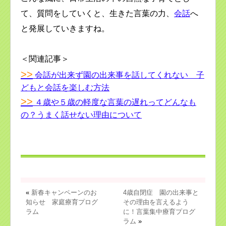
て、質問をしていくと、生きた言葉の力、
会話
へ
と発展していきますね。
＜関連記事＞
>>
会話が出来ず園の出来事を話してくれない 子
どもと会話を楽しむ方法
>>
４歳や５歳の軽度な言葉の遅れってどんなも
の？うまく話せない理由について
«
新春キャンペーンのお
4歳自閉症 園の出来事と
知らせ 家庭療育プログ
その理由を言えるよう
ラム
に！言葉集中療育プログ
ラム
»