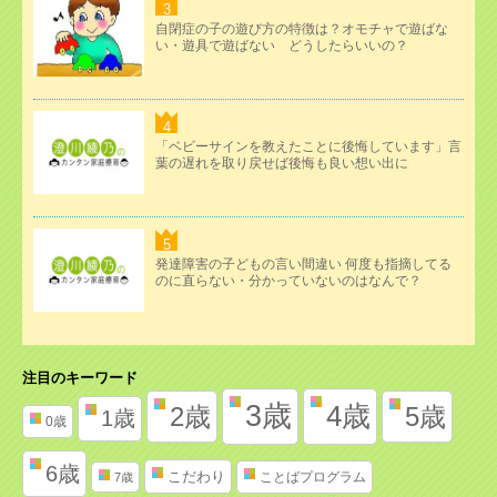
自閉症の子の遊び方の特徴は？オモチャで遊ばな
い・遊具で遊ばない どうしたらいいの？
「ベビーサインを教えたことに後悔しています」言
葉の遅れを取り戻せば後悔も良い想い出に
発達障害の子どもの言い間違い 何度も指摘してる
のに直らない・分かっていないのはなんで？
注目のキーワード
3歳
4歳
2歳
5歳
1歳
0歳
6歳
こだわり
ことばプログラム
7歳