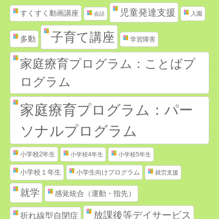
児童発達支援
すくすく動画講座
入園
会話
子育て講座
多動
学習障害
家庭療育プログラム：ことばプ
ログラム
家庭療育プログラム：パー
ソナルプログラム
小学校2年生
小学校4年生
小学校5年生
小学校１年生
小学生向けプログラム
就労支援
就学
感覚統合（運動・指先）
放課後等デイサービス
折れ線型自閉症