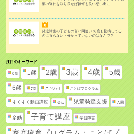
葉の遅れを取り戻せば後悔も良い想い出に
発達障害の子どもの言い間違い 何度も指摘してる
のに直らない・分かっていないのはなんで？
注目のキーワード
3歳
4歳
2歳
5歳
1歳
0歳
6歳
こだわり
ことばプログラム
7歳
児童発達支援
すくすく動画講座
入園
会話
子育て講座
多動
学習障害
家庭療育プログラム：ことばプ