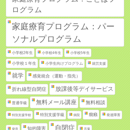
ログラム
家庭療育プログラム：パー
ソナルプログラム
小学校2年生
小学校4年生
小学校5年生
小学校１年生
小学生向けプログラム
就労支援
就学
感覚統合（運動・指先）
放課後等デイサービス
折れ線型自閉症
無料メール講座
無料相談
普通学級
特別支援学級
癇癪
発達障害
特別支援学校
病院
自閉症
知的障害
発音
言葉